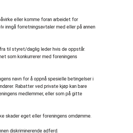
 påvirke eller komme foran arbeidet for
elv inngå forretningsavtaler med eller på annen
a til styret/daglig leder hvis de oppstår.
omhet som konkurrerer med foreningens
ngens navn for å oppnå spesielle betingelser i
ndører. Rabatter ved private kjøp kan bare
reningens medlemmer, eller som på gitte
ikke skader eget eller foreningens omdømme.
nnen diskriminerende adferd.