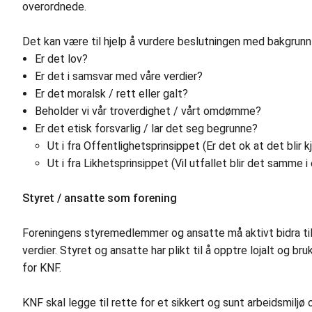
overordnede.
Det kan være til hjelp å vurdere beslutningen med bakgrunn
Er det lov?
Er det i samsvar med våre verdier?
Er det moralsk / rett eller galt?
Beholder vi vår troverdighet / vårt omdømme?
Er det etisk forsvarlig / lar det seg begrunne?
Ut i fra Offentlighetsprinsippet (Er det ok at det blir k
Ut i fra Likhetsprinsippet (Vil utfallet blir det samme i 
Styret / ansatte som forening
Foreningens styremedlemmer og ansatte må aktivt bidra til å
verdier. Styret og ansatte har plikt til å opptre lojalt og b
for KNF.
KNF skal legge til rette for et sikkert og sunt arbeidsmiljø