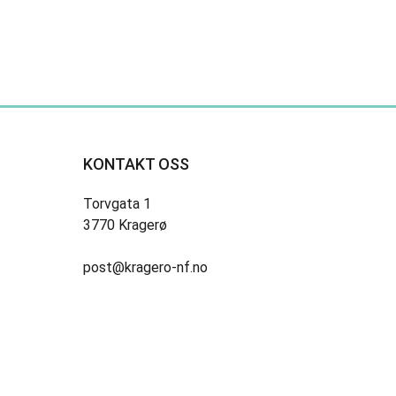
KONTAKT OSS
Torvgata 1
3770 Kragerø
post@kragero-nf.no