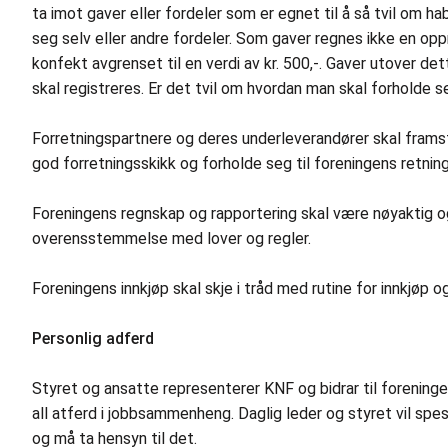
ta imot gaver eller fordeler som er egnet til å så tvil om habi
seg selv eller andre fordeler. Som gaver regnes ikke en 
konfekt avgrenset til en verdi av kr. 500,-. Gaver utover d
skal registreres. Er det tvil om hvordan man skal forholde 
Forretningspartnere og deres underleverandører skal fram
god forretningsskikk og forholde seg til foreningens retnings
Foreningens regnskap og rapportering skal være nøyaktig o
overensstemmelse med lover og regler.
Foreningens innkjøp skal skje i tråd med rutine for innkjøp o
Personlig adferd
Styret og ansatte representerer KNF og bidrar til foren
all atferd i jobbsammenheng. Daglig leder og styret vil spesie
og må ta hensyn til det.