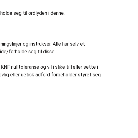
olde seg til ordlyden i denne.
ngslinjer og instrukser. Alle har selv et
ide/forholde seg til disse.
NF nulltoleranse og vil i slike tilfeller sette i
ovlig eller uetisk adferd forbeholder styret seg