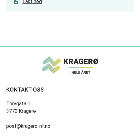
Last ned
KONTAKT OSS
Torvgata 1
3770 Kragerø
post@kragero-nf.no